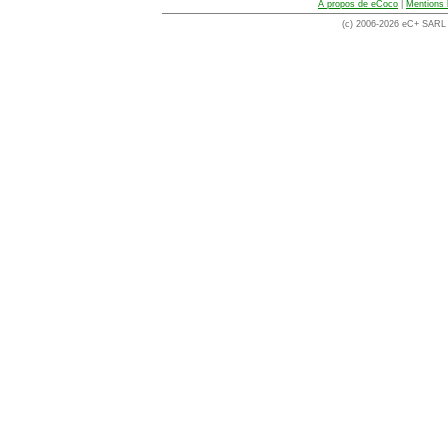
A propos de eCoco
|
Mentions 
(c) 2006-2026 eC+ SARL -