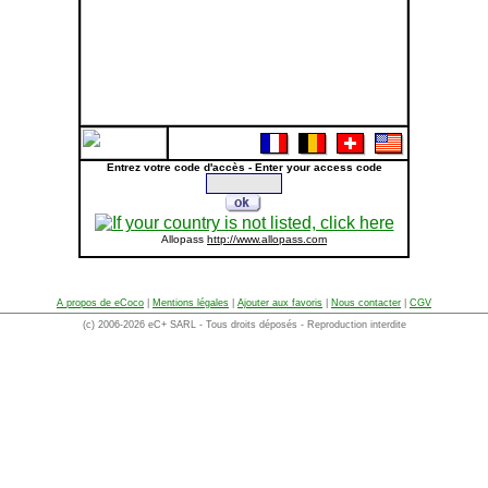
Entrez votre code d'accès - Enter your access code
Allopass
http://www.allopass.com
A propos de eCoco
|
Mentions légales
|
Ajouter aux favoris
|
Nous contacter
|
CGV
(c) 2006-2026 eC+ SARL - Tous droits déposés - Reproduction interdite