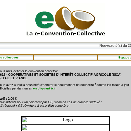
Nouveauté(s) du 20
s collectives
Espace 
ous allez acheter la convention collective :
612 - COOPERATIVES ET SOCIETES D´INTERÊT COLLECTIF AGRICOLE (SICA)
ETAIL ET VIANDE
ous avez aussi la possibilité d'acheter le document et de souscrire à toutes les mises à jour
fficielles pendant un an
en cliquant ici
!
arif : 2.00 €
prix indicatif pour un paiement par CB, sinon en cas de numéro surtaxé :
.34€/appel + 0.34€/minute à partir d'un poste fixe)