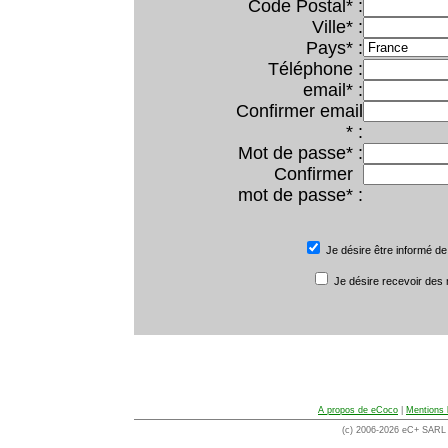
Code Postal* :
Ville* :
Pays* :
Téléphone :
email* :
Confirmer email
* :
Mot de passe* :
Confirmer
mot de passe* :
Je désire être informé de
Je désire recevoir des
A propos de eCoco
|
Mentions 
(c) 2006-2026 eC+ SARL -