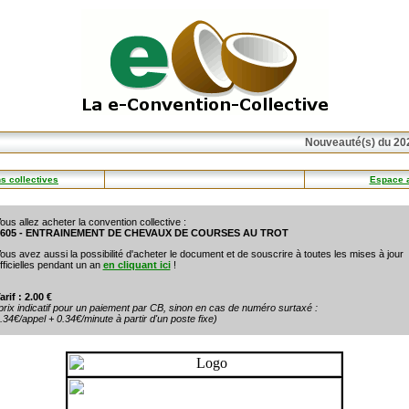
Nouveauté(s) du 202
s collectives
Espace 
ous allez acheter la convention collective :
3605 - ENTRAINEMENT DE CHEVAUX DE COURSES AU TROT
ous avez aussi la possibilité d'acheter le document et de souscrire à toutes les mises à jour
fficielles pendant un an
en cliquant ici
!
arif : 2.00 €
prix indicatif pour un paiement par CB, sinon en cas de numéro surtaxé :
.34€/appel + 0.34€/minute à partir d'un poste fixe)