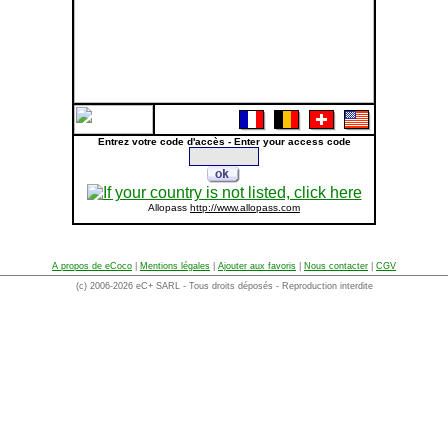
Entrez votre code d'accès - Enter your access code
Allopass
http://www.allopass.com
A propos de eCoco
|
Mentions légales
|
Ajouter aux favoris
|
Nous contacter
|
CGV
(c) 2006-2026 eC+ SARL - Tous droits déposés - Reproduction interdite