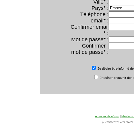
Ville* :
Pays* :
Téléphone :
email* :
Confirmer email
* :
Mot de passe* :
Confirmer
mot de passe* :
Je désire être informé de
Je désire recevoir des
A propos de eCoco
|
Mentions 
(c) 2006-2026 eC+ SARL -