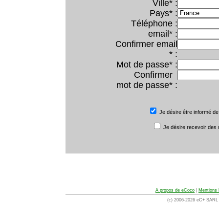
Ville* :
Pays* :
Téléphone :
email* :
Confirmer email
* :
Mot de passe* :
Confirmer
mot de passe* :
Je désire être informé de
Je désire recevoir des
A propos de eCoco
|
Mentions 
(c) 2006-2026 eC+ SARL -