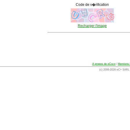
Code de v�rification
Recharger l'image
A propos de eCoco
|
Mentions 
(c) 2006-2026 eC+ SARL -