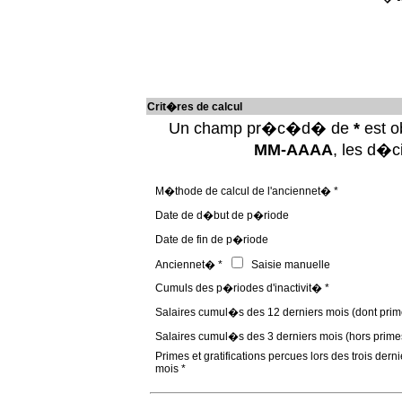
Crit�res de calcul
Un champ pr�c�d� de
*
est ob
MM-AAAA
, les d�
M�thode de calcul de l'anciennet� *
Date de d�but de p�riode
Date de fin de p�riode
Anciennet� *
Saisie manuelle
Cumuls des p�riodes d'inactivit� *
Salaires cumul�s des 12 derniers mois (dont prim
Salaires cumul�s des 3 derniers mois (hors prime
Primes et gratifications percues lors des trois derni
mois *