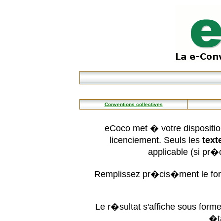
Conventions collectives
eCoco met � votre dispositio
licenciement. Seuls les
text
applicable (si pr
Remplissez pr�cis�ment le form
Le r�sultat s'affiche sous for
�t