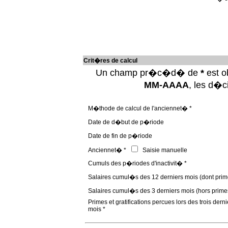
Crit�res de calcul
Un champ pr�c�d� de
*
est ob
MM-AAAA
, les d�
M�thode de calcul de l'anciennet� *
Date de d�but de p�riode
Date de fin de p�riode
Anciennet� *
Saisie manuelle
Cumuls des p�riodes d'inactivit� *
Salaires cumul�s des 12 derniers mois (dont prim
Salaires cumul�s des 3 derniers mois (hors prime
Primes et gratifications percues lors des trois derni
mois *