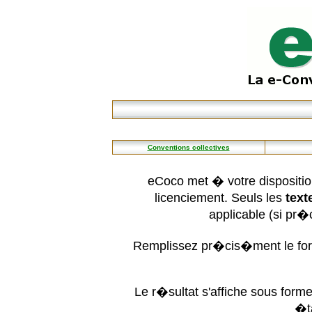
Conventions collectives
eCoco met � votre dispositio
licenciement. Seuls les
text
applicable (si pr
Remplissez pr�cis�ment le form
Le r�sultat s'affiche sous for
�t