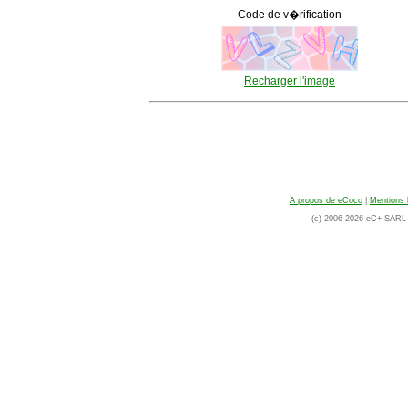
Code de v�rification
Recharger l'image
A propos de eCoco
|
Mentions 
(c) 2006-2026 eC+ SARL -