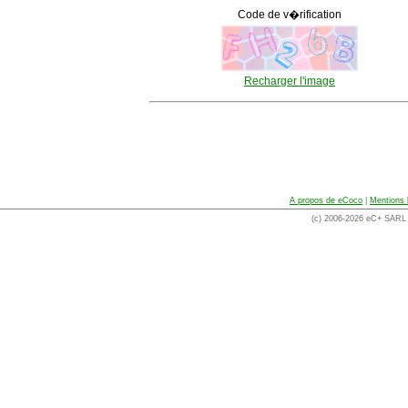
Code de v�rification
Recharger l'image
A propos de eCoco
|
Mentions 
(c) 2006-2026 eC+ SARL -