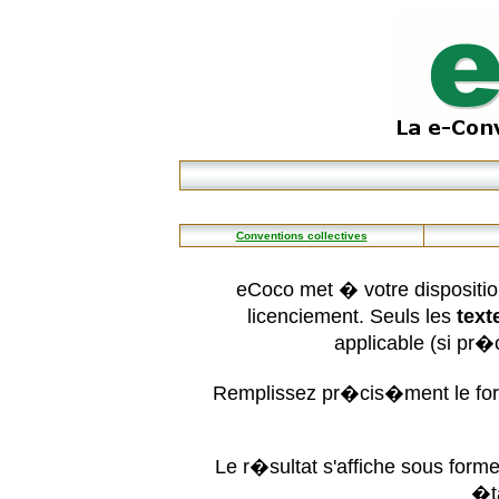
Conventions collectives
eCoco met � votre dispositio
licenciement. Seuls les
text
applicable (si pr
Remplissez pr�cis�ment le form
Le r�sultat s'affiche sous for
�t