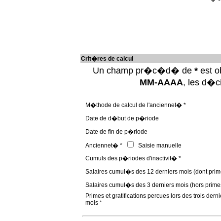
Crit�res de calcul
Un champ pr�c�d� de
*
est ob
MM-AAAA
, les d�
M�thode de calcul de l'anciennet� *
Date de d�but de p�riode
Date de fin de p�riode
Anciennet� *
Saisie manuelle
Cumuls des p�riodes d'inactivit� *
Salaires cumul�s des 12 derniers mois (dont prim
Salaires cumul�s des 3 derniers mois (hors prime
Primes et gratifications percues lors des trois derni
mois *