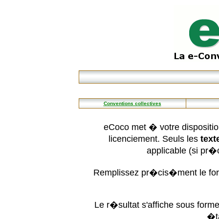
Conventions collectives
eCoco met � votre dispositio
licenciement. Seuls les
text
applicable (si pr
Remplissez pr�cis�ment le form
Le r�sultat s'affiche sous for
�t