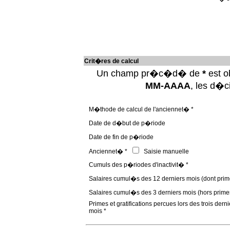
Crit�res de calcul
Un champ pr�c�d� de
*
est ob
MM-AAAA
, les d�
M�thode de calcul de l'anciennet� *
Date de d�but de p�riode
Date de fin de p�riode
Anciennet� *
Saisie manuelle
Cumuls des p�riodes d'inactivit� *
Salaires cumul�s des 12 derniers mois (dont prim
Salaires cumul�s des 3 derniers mois (hors prime
Primes et gratifications percues lors des trois derni
mois *