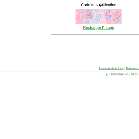
Code de v�rification
Recharger l'image
A propos de eCoco
|
Mentions 
(c) 2006-2026 eC+ SARL -