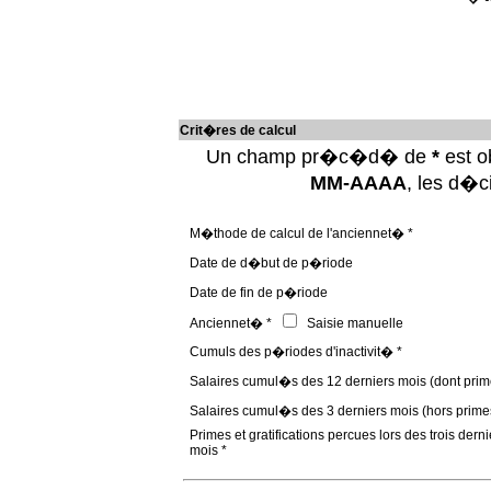
Crit�res de calcul
Un champ pr�c�d� de
*
est ob
MM-AAAA
, les d�
M�thode de calcul de l'anciennet� *
Date de d�but de p�riode
Date de fin de p�riode
Anciennet� *
Saisie manuelle
Cumuls des p�riodes d'inactivit� *
Salaires cumul�s des 12 derniers mois (dont prim
Salaires cumul�s des 3 derniers mois (hors prime
Primes et gratifications percues lors des trois derni
mois *