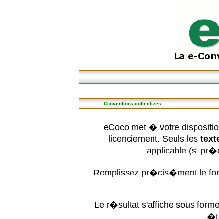
Conventions collectives
eCoco met � votre dispositio
licenciement. Seuls les
text
applicable (si pr
Remplissez pr�cis�ment le form
Le r�sultat s'affiche sous for
�t