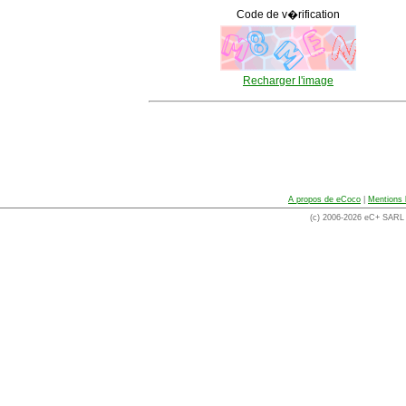
Code de v�rification
Recharger l'image
A propos de eCoco
|
Mentions 
(c) 2006-2026 eC+ SARL -