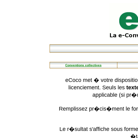
Conventions collectives
eCoco met � votre dispositio
licenciement. Seuls les
text
applicable (si pr
Remplissez pr�cis�ment le form
Le r�sultat s'affiche sous for
�t