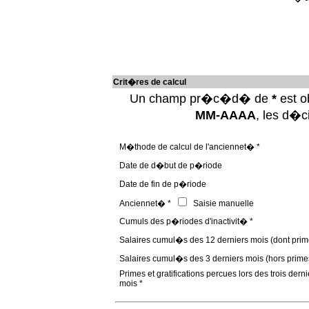
Crit�res de calcul
Un champ pr�c�d� de
*
est ob
MM-AAAA
, les d�
M�thode de calcul de l'anciennet� *
Date de d�but de p�riode
Date de fin de p�riode
Anciennet� *
Saisie manuelle
Cumuls des p�riodes d'inactivit� *
Salaires cumul�s des 12 derniers mois (dont prim
Salaires cumul�s des 3 derniers mois (hors prime
Primes et gratifications percues lors des trois derni
mois *