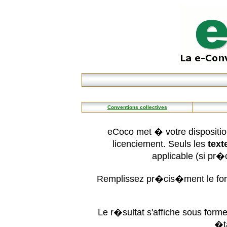
Conventions collectives
eCoco met � votre dispositio
licenciement. Seuls les
text
applicable (si pr
Remplissez pr�cis�ment le form
Le r�sultat s'affiche sous for
�t