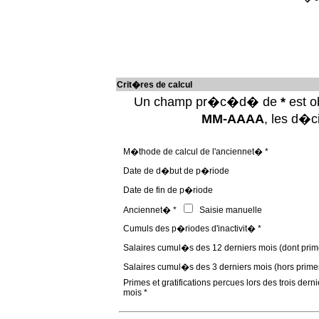
Crit�res de calcul
Un champ pr�c�d� de
*
est ob
MM-AAAA
, les d�
M�thode de calcul de l'anciennet� *
Date de d�but de p�riode
Date de fin de p�riode
Anciennet� *
Saisie manuelle
Cumuls des p�riodes d'inactivit� *
Salaires cumul�s des 12 derniers mois (dont prim
Salaires cumul�s des 3 derniers mois (hors prime
Primes et gratifications percues lors des trois derni
mois *