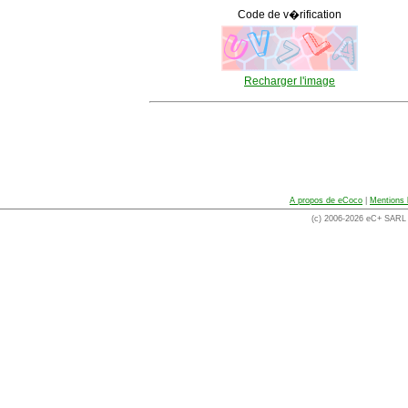
Code de v�rification
Recharger l'image
A propos de eCoco
|
Mentions 
(c) 2006-2026 eC+ SARL -