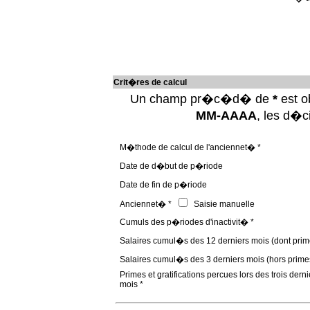
Crit�res de calcul
Un champ pr�c�d� de
*
est ob
MM-AAAA
, les d�
M�thode de calcul de l'anciennet� *
Date de d�but de p�riode
Date de fin de p�riode
Anciennet� *
Saisie manuelle
Cumuls des p�riodes d'inactivit� *
Salaires cumul�s des 12 derniers mois (dont prim
Salaires cumul�s des 3 derniers mois (hors prime
Primes et gratifications percues lors des trois derni
mois *