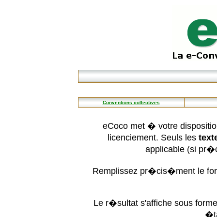
Conventions collectives
eCoco met � votre dispositio
licenciement. Seuls les
text
applicable (si pr
Remplissez pr�cis�ment le form
Le r�sultat s'affiche sous for
�t