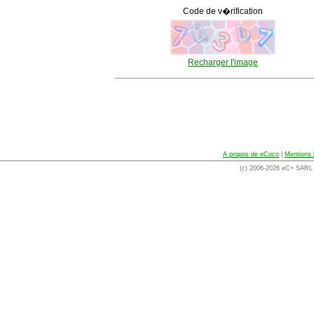
Code de v�rification
Recharger l'image
A propos de eCoco
|
Mentions 
(c) 2006-2026 eC+ SARL -