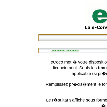
Conventions collectives
eCoco met � votre dispositio
licenciement. Seuls les
text
applicable (si pr
Remplissez pr�cis�ment le form
Le r�sultat s'affiche sous for
�t