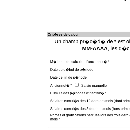
Crit�res de calcul
Un champ pr�c�d� de
*
est ob
MM-AAAA
, les d�
M�thode de calcul de l'anciennet� *
Date de d�but de p�riode
Date de fin de p�riode
Anciennet� *
Saisie manuelle
Cumuls des p�riodes d'inactivit� *
Salaires cumul�s des 12 derniers mois (dont prim
Salaires cumul�s des 3 derniers mois (hors prime
Primes et gratifications percues lors des trois derni
mois *