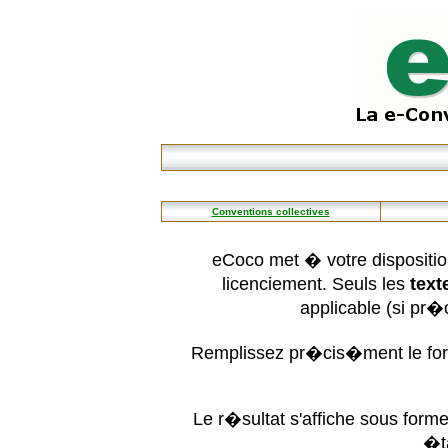
Conventions collectives
eCoco met � votre dispositio
licenciement. Seuls les
text
applicable (si pr
Remplissez pr�cis�ment le form
Le r�sultat s'affiche sous for
�t