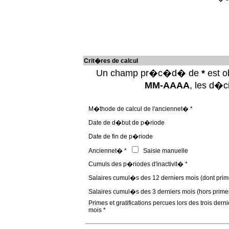
Crit�res de calcul
Un champ pr�c�d� de
*
est ob
MM-AAAA
, les d�
M�thode de calcul de l'anciennet� *
Date de d�but de p�riode
Date de fin de p�riode
Anciennet� *
Saisie manuelle
Cumuls des p�riodes d'inactivit� *
Salaires cumul�s des 12 derniers mois (dont prim
Salaires cumul�s des 3 derniers mois (hors prime
Primes et gratifications percues lors des trois derni
mois *