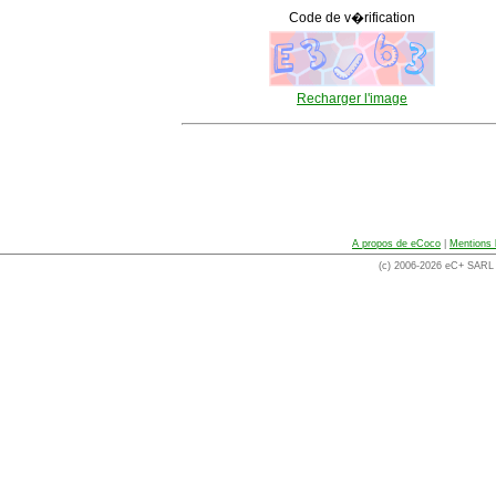
Code de v�rification
Recharger l'image
A propos de eCoco
|
Mentions 
(c) 2006-2026 eC+ SARL -