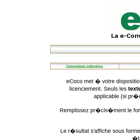
Conventions collectives
eCoco met � votre dispositio
licenciement. Seuls les
text
applicable (si pr
Remplissez pr�cis�ment le form
Le r�sultat s'affiche sous for
�t