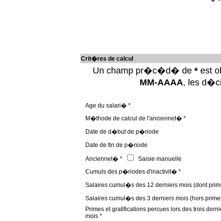
Crit�res de calcul
Un champ pr�c�d� de
*
est ob
MM-AAAA
, les d�
Age du salari� *
M�thode de calcul de l'anciennet� *
Date de d�but de p�riode
Date de fin de p�riode
Anciennet� *
Saisie manuelle
Cumuls des p�riodes d'inactivit� *
Salaires cumul�s des 12 derniers mois (dont prim
Salaires cumul�s des 3 derniers mois (hors prime
Primes et gratifications percues lors des trois derni
mois *