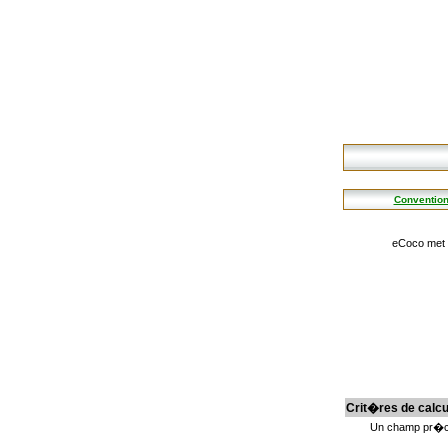
Convention
eCoco met �
Crit�res de calcu
Un champ pr