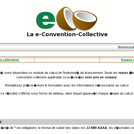
Nouveaut�
s collectives
Espace 
 votre disposition ce module de calcul de l'indemnit� de licenciement. Seuls les
textes �
convention collective applicable (si pr�cis�e)
sont pris en compte
.
Remplissez pr�cis�ment le formulaire avec les informations n�cessaires au calcul.
Le r�sultat s'affiche sous forme de tableau, dans lequel appara�t chaque �tape du calcul.
l
�c�d� de
*
est obligatoire, le format de saisie des dates est
JJ-MM-AAAA
, les d�cimales 
.