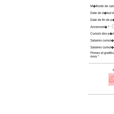
M�thode de calcu
Date de d�but d
Date de fin de p
Anciennet� *
Cumuls des p�rio
Salaires cumul�s
Salaires cumul�s
Primes et gratific
mois *