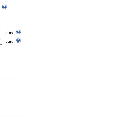
jours
jours