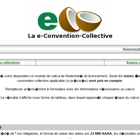
Nouveaut�
s collectives
Espace 
 votre disposition ce module de calcul de l'indemnit� de licenciement. Seuls les
textes �
convention collective applicable (si pr�cis�e)
sont pris en compte
.
Remplissez pr�cis�ment le formulaire avec les informations n�cessaires au calcul.
Le r�sultat s'affiche sous forme de tableau, dans lequel appara�t chaque �tape du calcul.
l
�c�d� de
*
est obligatoire, le format de saisie des dates est
JJ-MM-AAAA
, les d�cimales 
.