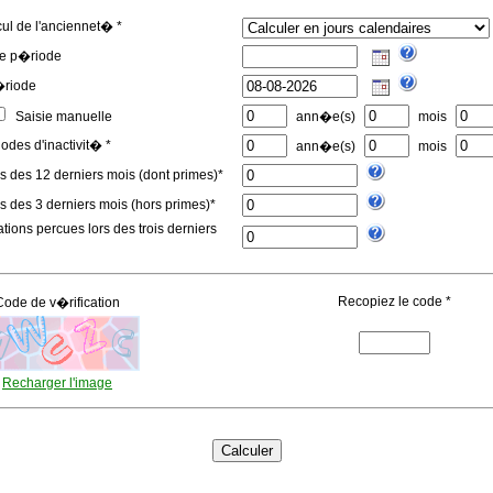
l de l'anciennet� *
e p�riode
�riode
Saisie manuelle
ann�e(s)
mois
des d'inactivit� *
ann�e(s)
mois
 des 12 derniers mois (dont primes)*
 des 3 derniers mois (hors primes)*
ations percues lors des trois derniers
Recopiez le code *
Code de v�rification
Recharger l'image