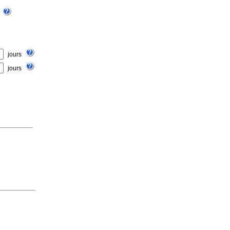
jours
jours