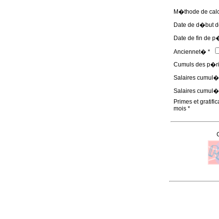
M�thode de calcu
Date de d�but d
Date de fin de p
Anciennet� *
Cumuls des p�rio
Salaires cumul�s
Salaires cumul�s
Primes et gratific
mois *