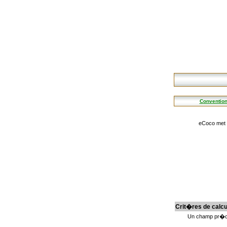
Convention
eCoco met �
Crit�res de calcu
Un champ pr