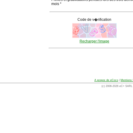
mois *
Code de v�rification
Recharger l'image
A propos de eCoco
|
Mentions 
(c) 2006-2026 eC+ SARL -