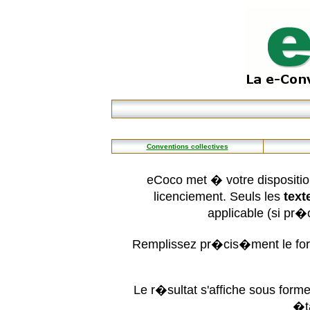
Conventions collectives
eCoco met � votre dispositio
licenciement. Seuls les
text
applicable (si pr
Remplissez pr�cis�ment le form
Le r�sultat s'affiche sous for
�t