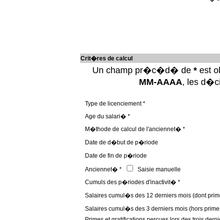
Crit�res de calcul
Un champ pr�c�d� de
*
est ob
MM-AAAA
, les d�
Type de licenciement *
Age du salari� *
M�thode de calcul de l'anciennet� *
Date de d�but de p�riode
Date de fin de p�riode
Anciennet� *
Saisie manuelle
Cumuls des p�riodes d'inactivit� *
Salaires cumul�s des 12 derniers mois (dont prim
Salaires cumul�s des 3 derniers mois (hors prime
Primes et gratifications percues lors des trois derni