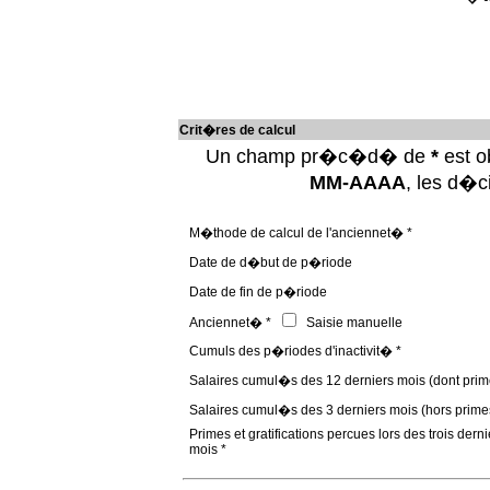
Crit�res de calcul
Un champ pr�c�d� de
*
est ob
MM-AAAA
, les d�
M�thode de calcul de l'anciennet� *
Date de d�but de p�riode
Date de fin de p�riode
Anciennet� *
Saisie manuelle
Cumuls des p�riodes d'inactivit� *
Salaires cumul�s des 12 derniers mois (dont prim
Salaires cumul�s des 3 derniers mois (hors prime
Primes et gratifications percues lors des trois derni
mois *