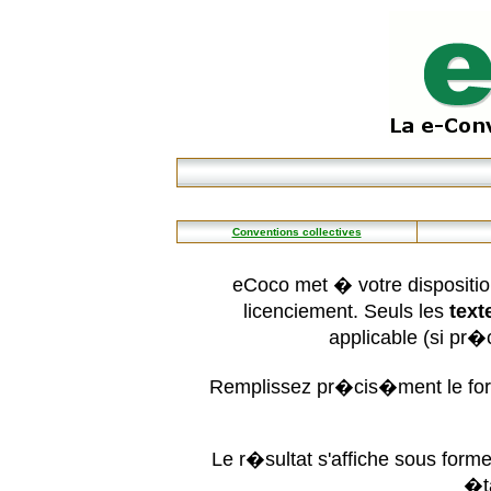
Conventions collectives
eCoco met � votre dispositio
licenciement. Seuls les
text
applicable (si pr
Remplissez pr�cis�ment le form
Le r�sultat s'affiche sous for
�t