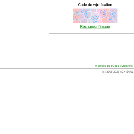
Code de v�rification
Recharger l'image
A propos de eCoco
|
Mentions 
(c) 2006-2026 eC+ SARL -