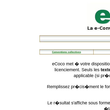
Conventions collectives
eCoco met � votre dispositio
licenciement. Seuls les
text
applicable (si pr
Remplissez pr�cis�ment le form
Le r�sultat s'affiche sous for
�t