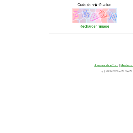
Code de v�rification
Recharger l'image
A propos de eCoco
|
Mentions 
(c) 2006-2026 eC+ SARL -