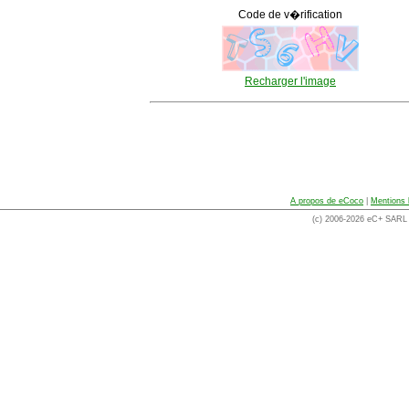
Code de v�rification
Recharger l'image
A propos de eCoco
|
Mentions 
(c) 2006-2026 eC+ SARL -