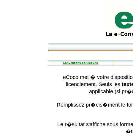
Conventions collectives
eCoco met � votre dispositio
licenciement. Seuls les
text
applicable (si pr
Remplissez pr�cis�ment le form
Le r�sultat s'affiche sous for
�t