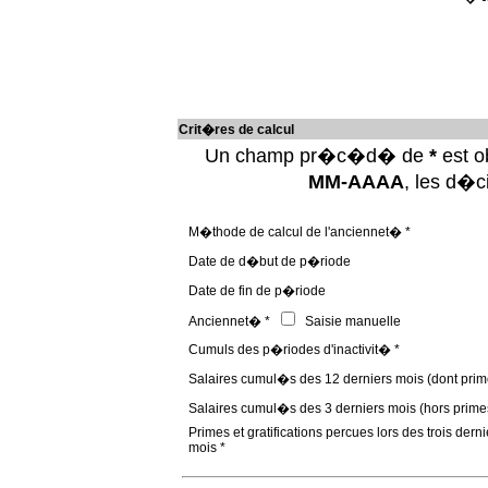
Crit�res de calcul
Un champ pr�c�d� de
*
est ob
MM-AAAA
, les d�
M�thode de calcul de l'anciennet� *
Date de d�but de p�riode
Date de fin de p�riode
Anciennet� *
Saisie manuelle
Cumuls des p�riodes d'inactivit� *
Salaires cumul�s des 12 derniers mois (dont prim
Salaires cumul�s des 3 derniers mois (hors prime
Primes et gratifications percues lors des trois derni
mois *