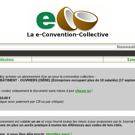
Nouveauté(
llectives
Espa
llez acheter un abonnement d'un an pour la convention collective :
 BÂTIMENT - OUVRIERS (ISÈRE) (Entreprises occupant plus de 10 salariés) (17 septe
s voulez uniquement le document sans mises à jour
cliquer ici
!
 10.00 €
unique avec paiement par CB ou par chèque)
onnement est valable
un an
et vous fournit toutes les mises à jour proposées par le Journal O
vez en plus un accès pratique à toutes les références aux codes de lois cités.
ion, si vous êtes déja inscrit,
identifiez-vous !