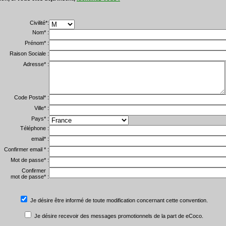
Civilité*:
Nom* :
Prénom* :
Raison Sociale :
Adresse* :
Code Postal* :
Ville* :
Pays* :
Téléphone :
email* :
Confirmer email * :
Mot de passe* :
Confirmer
mot de passe* :
Je désire être informé de toute modification concernant cette convention.
Je désire recevoir des messages promotionnels de la part de eCoco.