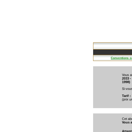
Conventions co
Vous a
2033 -
1998)
Si vou
Tarif :
(prix 
Cet ab
Vous a
Attent