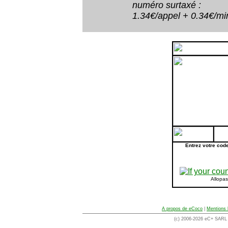
numéro surtaxé :
1.34€/appel + 0.34€/minu
Entrez votre cod
Allopa
A propos de eCoco
|
Mentions 
(c) 2006-2026 eC+ SARL -