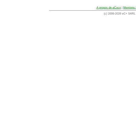
A propos de eCoco
|
Mentions 
(c) 2006-2026 eC+ SARL -