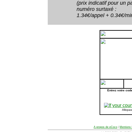
(prix indicatif pour un
numéro surtaxé :
1.34€/appel + 0.34€/minu
Entrez votre cod
Allopa
A propos de eCoco
|
Mentions 