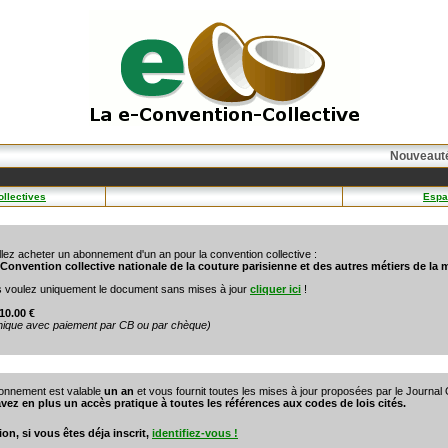
Nouveauté(
llectives
Espa
llez acheter un abonnement d'un an pour la convention collective :
 Convention collective nationale de la couture parisienne et des autres métiers de la
s voulez uniquement le document sans mises à jour
cliquer ici
!
 10.00 €
unique avec paiement par CB ou par chèque)
onnement est valable
un an
et vous fournit toutes les mises à jour proposées par le Journal O
vez en plus un accès pratique à toutes les références aux codes de lois cités.
ion, si vous êtes déja inscrit,
identifiez-vous !