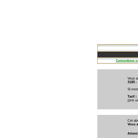
Conventions co
Vous a
3185 -
Si vou
Tarif :
(prix 
Cet ab
Vous a
Attent