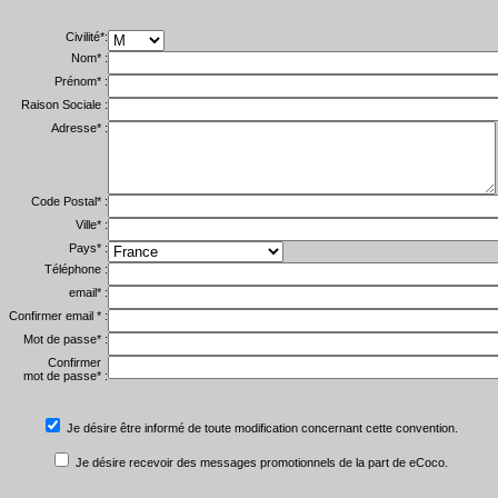
Civilité*:
Nom* :
Prénom* :
Raison Sociale :
Adresse* :
Code Postal* :
Ville* :
Pays* :
Téléphone :
email* :
Confirmer email * :
Mot de passe* :
Confirmer
mot de passe* :
Je désire être informé de toute modification concernant cette convention.
Je désire recevoir des messages promotionnels de la part de eCoco.